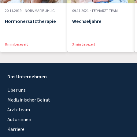
20.11.2019
·
NORA MARIE UHLIG
09.11.2021
·
FERNARZT TEAM
Hormonersatztherapie
Wechseljahre
8 min Lesezeit
3 min Lesezeit
Das Unternehmen
Über uns
Medizinischer Beirat
Ärzteteam
Autorinnen
Karriere