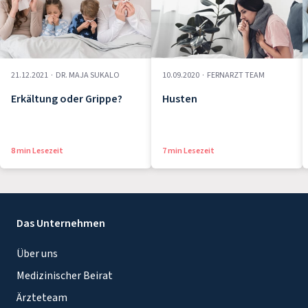
21.12.2021
·
DR. MAJA SUKALO
10.09.2020
·
FERNARZT TEAM
Erkältung oder Grippe?
Husten
8 min Lesezeit
7 min Lesezeit
Das Unternehmen
Über uns
Medizinischer Beirat
Ärzteteam