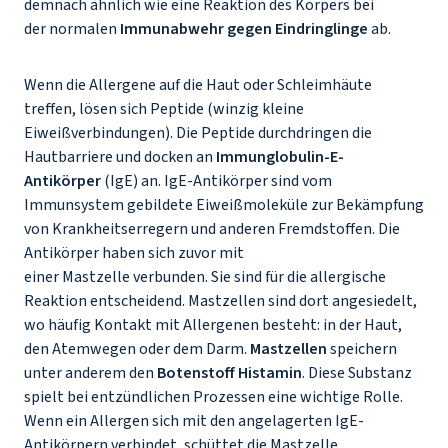
demnach ähnlich wie eine Reaktion des Körpers bei
der normalen
Immunabwehr gegen Eindringlinge
ab.
Wenn die Allergene auf die Haut oder Schleimhäute
treffen, lösen sich Peptide (winzig kleine
Eiweißverbindungen). Die Peptide durchdringen die
Hautbarriere und docken an
Immunglobulin-E-
Antikörper
(IgE) an. IgE-Antikörper sind vom
Immunsystem gebildete Eiweißmoleküle zur Bekämpfung
von Krankheitserregern und anderen Fremdstoffen. Die
Antikörper haben sich zuvor mit
einer Mastzelle verbunden. Sie sind für die allergische
Reaktion entscheidend. Mastzellen sind dort angesiedelt,
wo häufig Kontakt mit Allergenen besteht: in der Haut,
den Atemwegen oder dem Darm.
Mastzellen
speichern
unter anderem den
Botenstoff Histamin
. Diese Substanz
spielt bei entzündlichen Prozessen eine wichtige Rolle.
Wenn ein Allergen sich mit den angelagerten IgE-
Antikörpern verbindet, schüttet die Mastzelle