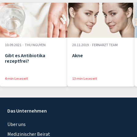
10.09.2021
·
THU NGUYEN
20.11.2019
·
FERNARZT TEAM
Gibt es Antibiotika
Akne
rezeptfrei?
4 min Lesezeit
13 min Lesezeit
Das Unternehmen
Über uns
Medizinischer Beirat