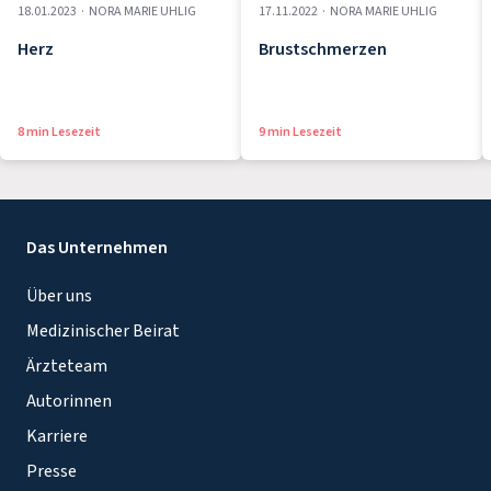
18.01.2023
·
NORA MARIE UHLIG
17.11.2022
·
NORA MARIE UHLIG
Herz
Brustschmerzen
8 min Lesezeit
9 min Lesezeit
Das Unternehmen
Über uns
Medizinischer Beirat
Ärzteteam
Autorinnen
Karriere
Presse