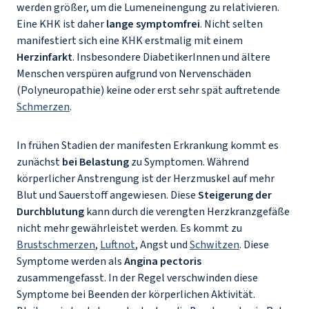
werden größer, um die Lumeneinengung zu relativieren.
Eine KHK ist daher
lange symptomfrei
. Nicht selten
manifestiert sich eine KHK erstmalig mit einem
Herzinfarkt
. Insbesondere DiabetikerInnen und ältere
Menschen verspüren aufgrund von Nervenschäden
(Polyneuropathie) keine oder erst sehr spät auftretende
Schmerzen
.
In frühen Stadien der manifesten Erkrankung kommt es
zunächst
bei Belastung
zu Symptomen. Während
körperlicher Anstrengung ist der Herzmuskel auf mehr
Blut und Sauerstoff angewiesen. Diese
Steigerung der
Durchblutung
kann durch die verengten Herzkranzgefäße
nicht mehr gewährleistet werden. Es kommt zu
Brustschmerzen
,
Luftnot
, Angst und
Schwitzen
. Diese
Symptome werden als
Angina pectoris
zusammengefasst. In der Regel verschwinden diese
Symptome bei Beenden der körperlichen Aktivität.