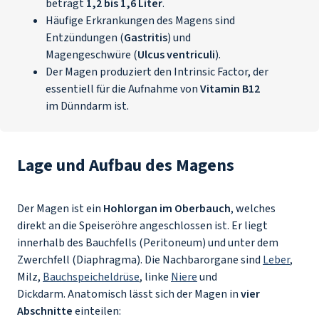
beträgt
1,2 bis 1,6 Liter
.
Häufige Erkrankungen des Magens sind
Entzündungen (
Gastritis
) und
Magengeschwüre (
Ulcus ventriculi
).
Der Magen produziert den Intrinsic Factor, der
essentiell für die Aufnahme von
Vitamin B12
im Dünndarm ist.
Lage und Aufbau des Magens
Der Magen ist ein
Hohlorgan im Oberbauch
, welches
direkt an die Speiseröhre angeschlossen ist. Er liegt
innerhalb des Bauchfells (Peritoneum) und unter dem
Zwerchfell (Diaphragma). Die Nachbarorgane sind
Leber
,
Milz,
Bauchspeicheldrüse
, linke
Niere
und
Dickdarm. Anatomisch lässt sich der Magen in
vier
Abschnitte
einteilen: