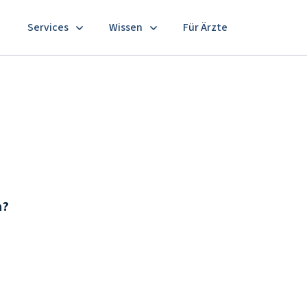
Services
Wissen
Für Ärzte
n?