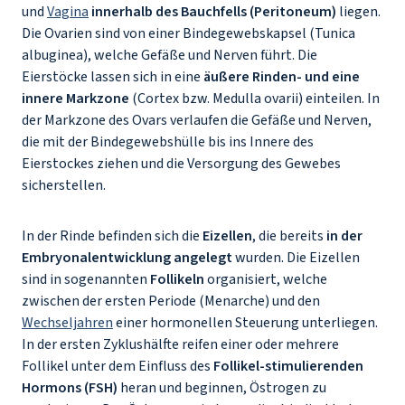
und
Vagina
innerhalb des Bauchfells (Peritoneum)
liegen.
Die Ovarien sind von einer Bindegewebskapsel (
Tunica
albuginea
), welche Gefäße und Nerven führt. Die
Eierstöcke lassen sich in eine
äußere Rinden- und eine
innere Markzone
(
Cortex
bzw.
Medulla
ovarii) einteilen. In
der Markzone des Ovars verlaufen die Gefäße und Nerven,
die mit der Bindegewebshülle bis ins Innere des
Eierstockes ziehen und die Versorgung des Gewebes
sicherstellen.
In der Rinde befinden sich die
Eizellen
, die bereits
in der
Embryonalentwicklung angelegt
wurden. Die Eizellen
sind in sogenannten
Follikeln
organisiert, welche
zwischen der ersten Periode (Menarche) und den
Wechseljahren
einer hormonellen Steuerung unterliegen.
In der ersten Zyklushälfte reifen einer oder mehrere
Follikel unter dem Einfluss des
Follikel-stimulierenden
Hormons (FSH)
heran und beginnen, Östrogen zu