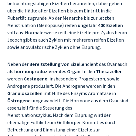
befruchtungsfähigen Eizellen heranreifen, daher gehen
über die Hälfte aller Eizellen bis zum Eintritt in die
Pubertät zugrunde. Ab der Menarche bis zur letzten
Menstruation (Menopause) reifen
ungefähr 400 Eizellen
voll aus. Normalerweise reift eine Eizelle pro Zyklus heran.
Jedoch gibt es auch Zyklen mit mehreren reifen Eizellen
sowie anovulatorische Zyklen ohne Eisprung.
Neben der
Bereitstellung von Eizellen
dient das Ovar auch
als
hormonproduzierendes Organ
. In den
Thekazellen
werden
Gestagene
, insbesondere Progesteron, sowie
Androgene produziert. Die Androgene werden in den
Granulosazellen
mit Hilfe des Enzyms Aromatase in
Östrogene
umgewandelt. Die Hormone aus dem Ovar sind
essenziell für die Steuerung des
Menstruationszyklus. Nach dem Eisprung wird der
ehemalige Follikel zum Gelbkörper. Kommt es durch
Befruchtung und Einnistung einer Eizelle zur