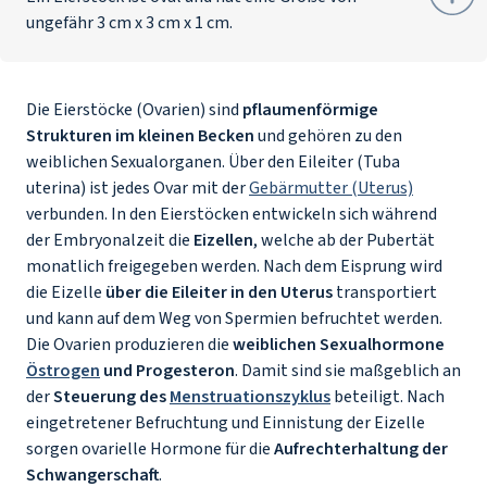
ungefähr 3 cm x 3 cm x 1 cm.
Die Eierstöcke (Ovarien) sind
pflaumenförmige
Strukturen im kleinen Becken
und gehören zu den
weiblichen Sexualorganen. Über den Eileiter (
Tuba
uterina
) ist jedes Ovar mit der
Gebärmutter (Uterus)
verbunden. In den Eierstöcken entwickeln sich während
der Embryonalzeit die
Eizellen
, welche ab der Pubertät
monatlich freigegeben werden. Nach dem Eisprung wird
die Eizelle
über die Eileiter in den Uterus
transportiert
und kann auf dem Weg von Spermien befruchtet werden.
Die Ovarien produzieren die
weiblichen Sexualhormone
Östrogen
und Progesteron
. Damit sind sie maßgeblich an
der
Steuerung des
Menstruationszyklus
beteiligt. Nach
eingetretener Befruchtung und Einnistung der Eizelle
sorgen ovarielle Hormone für die
Aufrechterhaltung der
Schwangerschaft
.