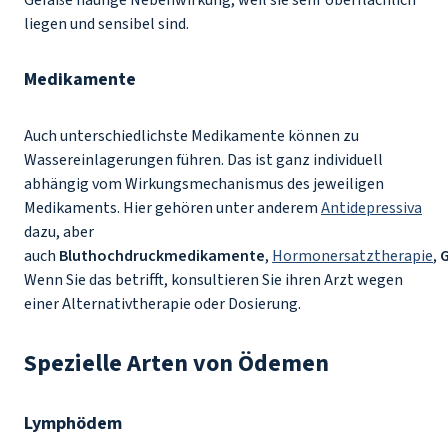
Gefäße häufige Nebenwirkung, weil sie sehr oberflächlich
liegen und sensibel sind.
Medikamente
Auch unterschiedlichste Medikamente können zu
Wassereinlagerungen führen. Das ist ganz individuell
abhängig vom Wirkungsmechanismus des jeweiligen
Medikaments. Hier gehören unter anderem
Antidepressiva
dazu, aber
auch
Bluthochdruckmedikamente
,
Hormonersatztherapie
,
G
Wenn Sie das betrifft, konsultieren Sie ihren Arzt wegen
einer Alternativtherapie oder Dosierung.
Spezielle Arten von Ödemen
Lymphödem