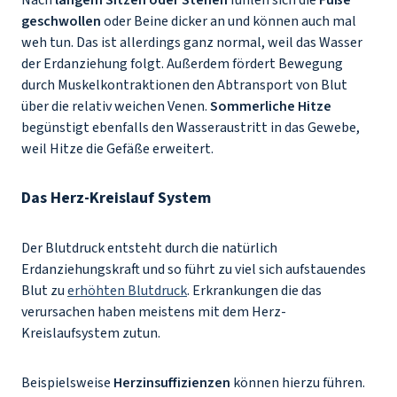
Nach
langem Sitzen oder Stehen
fühlen sich die
Füße
geschwollen
oder Beine dicker an und können auch mal
weh tun. Das ist allerdings ganz normal, weil das Wasser
der Erdanziehung folgt. Außerdem fördert Bewegung
durch Muskelkontraktionen den Abtransport von Blut
über die relativ weichen Venen.
Sommerliche Hitze
begünstigt ebenfalls den Wasseraustritt in das Gewebe,
weil Hitze die Gefäße erweitert.
Das Herz-Kreislauf System
Der Blutdruck entsteht durch die natürlich
Erdanziehungskraft und so führt zu viel sich aufstauendes
Blut zu
erhöhten Blutdruck
. Erkrankungen die das
verursachen haben meistens mit dem Herz-
Kreislaufsystem zutun.
Beispielsweise
Herzinsuffizienzen
können hierzu führen.