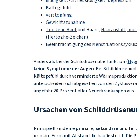
Müdigkeit
, Antriebslosigkeit,
Depression
Kältegefühl
Verstopfung
Gewichtszunahme
Trockene Haut
und Haare,
Haarausfall
,
brüc
(Hertoghe-Zeichen)
Beeinträchtigung des
Menstruationszyklus
Anders als bei der Schilddrüsenüberfunktion (
Hyp
keine Symptome der Augen
. Bei Schilddrüsenun
Kältegefühl durch verminderte Wärmeproduktion
unterscheiden sich abgesehen von den Zyklusver
ungefähr 20 Prozent aller Neuerkrankungen aus.
Ursachen von Schilddrüsenu
Prinzipiell sind eine
primäre, sekundäre und ter
primäre Form mit Abstand die häufigste ist. Die