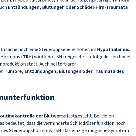
zienz (Hypopituitarismus) sind in der Regel gutartige
Tumore
Auch
Entzündungen, Blutungen oder Schädel-Hirn-Traumata
ie Ursache noch eine Steuerungsebene höher, im
Hypothalamus
.
g Hormons (
TRH
) wird kein TSH freigesetzt. Infolgedessen findet
produktion statt. Auch bei tertiärer
hen
Tumore, Entzündungen, Blutungen oder Traumata des
enunterfunktion
outinekontrolle der Blutwerte
festgestellt. Bei vielen
Das bedeutet, dass die verminderte Schilddrüsenfunktion noch
ng des Steuerungshormons TSH. Das einzige mögliche Symptom