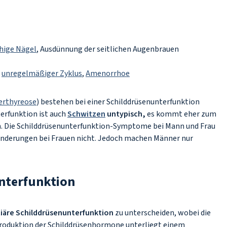
hige Nägel
, Ausdünnung der seitlichen Augenbrauen
:
unregelmäßiger Zyklus
,
Amenorrhoe
erthyreose
) bestehen bei einer Schilddrüsenunterfunktion
terfunktion ist auch
Schwitzen
untypisch,
es kommt eher zum
. Die Schilddrüsenunterfunktion-Symptome bei Mann und Frau
änderungen bei Frauen nicht. Jedoch machen Männer nur
nterfunktion
tiäre Schilddrüsenunterfunktion
zu unterscheiden, wobei die
 Produktion der Schilddrüsenhormone unterliegt einem