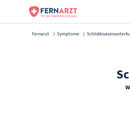
Fernarzt
Symptome
Schilddruesenunterfu
Sc
W