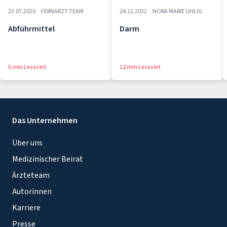
23.07.2020
·
FERNARZT TEAM
24.11.2022
·
NORA MARIE UHLIG
Abführmittel
Darm
5 min Lesezeit
12 min Lesezeit
Das Unternehmen
Über uns
Medizinischer Beirat
Ärzteteam
Autorinnen
Karriere
Presse