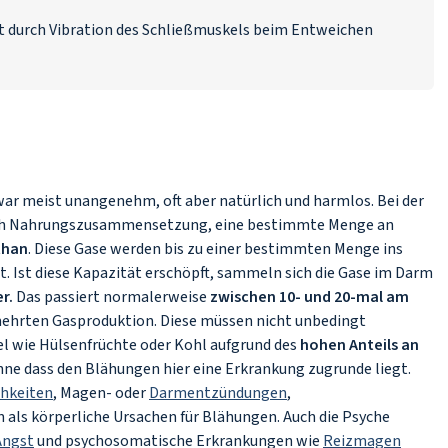
t durch Vibration des Schließmuskels beim Entweichen
war meist unangenehm, oft aber natürlich und harmlos. Bei der
nach Nahrungszusammensetzung, eine bestimmte Menge an
than
. Diese Gase werden bis zu einer bestimmten Menge ins
 Ist diese Kapazität erschöpft, sammeln sich die Gase im Darm
r.
Das passiert normalerweise
zwischen 10- und 20-mal am
mehrten Gasproduktion. Diese müssen nicht unbedingt
l wie Hülsenfrüchte oder Kohl aufgrund des
hohen Anteils an
hne dass den Blähungen hier eine Erkrankung zugrunde liegt.
chkeiten
, Magen- oder
Darmentzündungen
,
s körperliche Ursachen für Blähungen. Auch die Psyche
Angst
und psychosomatische Erkrankungen wie
Reizmagen