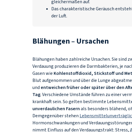
gleichermaßen auf.
Das charakteristische Geräusch entsteh
der Luft.
Blähungen – Ursachen
Blähungen haben zahlreiche Ursachen. Sie sind z
Verdauung produzieren die Darmbakterien, je 
Gasen wie
Kohlenstoffdioxid, Stickstoff und Me
Blut aufgenommen und über die Lunge abgeatmet.
und
entweichen früher oder später über den Afte
Tag
. Verschiedene Umstände führen zu einer ver
krankhaft sein. So gelten bestimmte Lebensmitte
unverdaulichen Fasern
als besonders blähend, o
Demgegenüber stehen
Lebensmittelunverträgli
Hormonschwankungen und Verdauungsstörungen al
nimmt Einfluss auf den Verdauungstrakt: Stress,