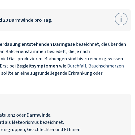
d 20 Darmwinde pro Tag
.
 Verdauung entstehenden Darmgase
bezeichnet, die über den
l an Bakterienstämmen besiedelt, die je nach
 viel Gas produzieren. Blähungen sind bis zu einem gewissen
Erst bei
Begleitsymptomen
wie
Durchfall
,
Bauchschmerzen
sollte an eine zugrundeliegende Erkrankung oder
latulenz oder Darmwinde.
rd als Meteorismus bezeichnet.
ltersgruppen, Geschlechter und Ethnien