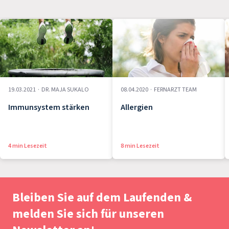
19.03.2021
·
DR. MAJA SUKALO
08.04.2020
·
FERNARZT TEAM
Immunsystem stärken
Allergien
4 min Lesezeit
8 min Lesezeit
Bleiben Sie auf dem Laufenden &
melden Sie sich für unseren