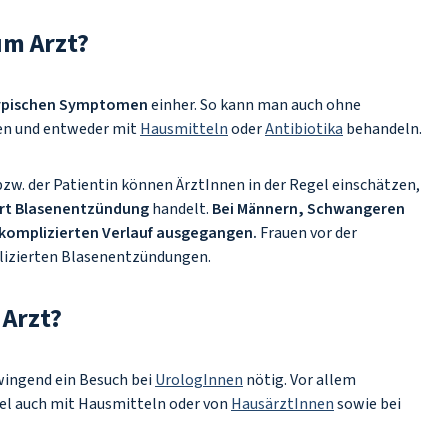
um Arzt?
ypischen Symptomen
einher. So kann man auch ohne
nen und entweder mit
Hausmitteln
oder
Antibiotika
behandeln.
zw. der Patientin können ÄrztInnen in der Regel einschätzen,
ert Blasenentzündung
handelt.
Bei Männern, Schwangeren
 komplizierten Verlauf ausgegangen.
Frauen vor der
lizierten Blasenentzündungen.
 Arzt?
wingend ein Besuch bei
UrologInnen
nötig. Vor allem
el auch mit Hausmitteln oder von
HausärztInnen
sowie bei