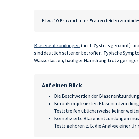
Etwa
10 Prozent aller Frauen
leiden zumindes
Blasenentzündungen
(auch
Zystitis
genannt) sind
sind deutlich seltener betroffen. Typische Sym
Wasserlassen, häufiger Harndrang trotz gering
Auf einen Blick
Die Beschwerden der Blasenentzündung s
Bei unkomplizierten Blasenentzündunge
Teststreifen üblicherweise keiner weit
Komplizierte Blasenentzündungen müss
Tests gehören z. B. die Analyse einer Uri