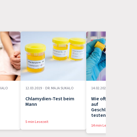
UKALO
12.03.2019
·
DR. MAJA SUKALO
14.02.2022
·
SARAH KOLBERG
Chlamydien-Test beim
Wie oft sollte man si
Mann
auf
Geschlechtskrankhe
testen lassen?
5 min Lesezeit
14 min Lesezeit