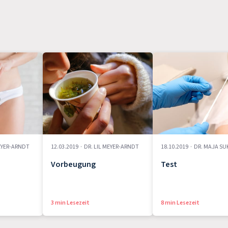
MEYER-ARNDT
12.03.2019
·
DR. LIL MEYER-ARNDT
18.10.2019
·
DR. MAJA S
Vorbeugung
Test
3 min Lesezeit
8 min Lesezeit