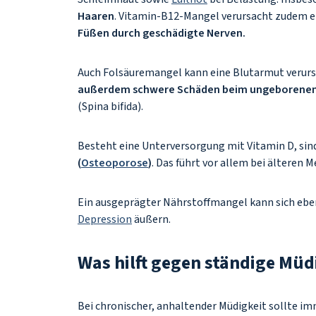
Haaren
. Vitamin-B12-Mangel verursacht zudem e
Füßen durch geschädigte Nerven.
Auch Folsäuremangel kann eine Blutarmut verur
außerdem schwere Schäden beim ungeborenen
(Spina bifida).
Besteht eine Unterversorgung mit Vitamin D, sin
(
Osteoporose
)
. Das führt vor allem bei älteren
Ein ausgeprägter Nährstoffmangel kann sich eben
Depression
äußern.
Was hilft gegen ständige Müd
Bei chronischer, anhaltender Müdigkeit sollte i