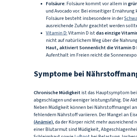
Folsäure
: Folsäure kommt vor allem in
grü
und Avocado vor. Bei einseitiger Ernährun
Folsäure besteht insbesondere in der
Schwa
ausreichende Zufuhr geachtet werden sollt
Vitamin D:
Vitamin D ist
das einzige Vitami
nicht auf natürlichem Weg über die Nahrun
Haut, aktiviert Sonnenlicht die Vitamin D
Aufenthalt im Freien reicht die Sonnenexp
Symptome bei Nährstoffman
Chronische Müdigkeit
ist das Hauptsymptom bei 
abgeschlagen und weniger leistungsfähig. Die Akt
Neben Müdigkeit können bei Nährstoffmangel an
fehlendem Nährstoff variieren. Der Mangel an Eis
(Anämie)
, da der Körper nicht mehr ausreichend r
einer Blutarmut sind Müdigkeit, Abgeschlagenhei
Schleimhaut sowie
Luftnot
bei Belastung. Insbe