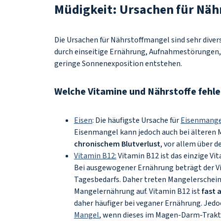
Müdigkeit: Ursachen für Nä
Die Ursachen für Nährstoffmangel sind sehr diver
durch einseitige Ernährung, Aufnahmestörungen,
geringe Sonnenexposition entstehen.
Welche Vitamine und Nährstoffe fehl
Eisen
: Die häufigste Ursache für
Eisenmange
Eisenmangel kann jedoch auch bei älteren 
chronischem Blutverlust
, vor allem über
Vitamin B12:
Vitamin B12 ist das einzige Vi
Bei ausgewogener Ernährung beträgt der V
Tagesbedarfs. Daher treten Mangelerschein
Mangelernährung auf. Vitamin B12 ist
fast 
daher häufiger bei veganer Ernährung. Jedo
Mangel
, wenn dieses im Magen-Darm-Trak