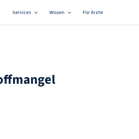
Services
Wissen
Für Ärzte
offmangel