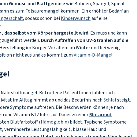
nem Gemüse und Blattgemüse
wie Bohnen, Spargel, Spinat
g kann es zum Folsäuremangel kommen. Ein erhöhter Bedarf an
ngerschaft
, sodass schon bei
Kinderwunsch
auf eine
e.
n, das selbst vom Körper hergestellt wird
. Es muss und kann
g zugeführt werden.
Durch Auftreffen von UV-Strahlen auf die
 Herstellung
im Körper. Vor allem im Winter und bei wenig
osition nicht aus und es kommt zum
Vitamin-D-Mangel
.
gel
Nährstoffmangel. Betroffene PatientInnen fühlen sich
ivität im Alltag nimmt ab und das Bedürfnis nach
Schlaf
steigt.
dere Symptome auftreten. Die Beschwerden können je nach
en und Vitamin B12 führt auf Dauer zu einer
Blutarmut
oten Blutfarbstoff (
Hämoglobin
) bildet. Typische Symptome
t, verminderte Leistungsfähigkeit, blasse Haut und
sondere
Eisenmangel führt zu brüchigen, stumpfen Nägeln und