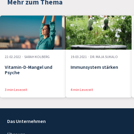
Mehr zum Thema
22.02.2022
·
SARAH KOLBERG
19.03.2021
·
DR. MAJA SUKALO
Vitamin-D-Mangel und
Immunsystem stärken
Psyche
3 min Lesezeit
4 min Lesezeit
Das Unternehmen