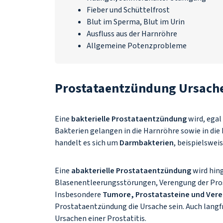
Fieber
und
Schüttelfrost
Blut im Sperma,
Blut im Urin
Ausfluss aus der Harnröhre
Allgemeine
Potenzprobleme
Prostataentzündung Ursach
Eine
bakterielle Prostataentzündung
wird, egal
Bakterien gelangen in die Harnröhre sowie in die
handelt es sich um
Darmbakterien
, beispielswei
Eine
abakterielle Prostataentzündung
wird hin
Blasenentleerungsstörungen, Verengung der Pros
Insbesondere
Tumore, Prostatasteine und Ver
Prostataentzündung die Ursache sein. Auch langf
Ursachen einer Prostatitis.