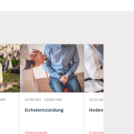
EAM
24.09.2021
·
LIDAN CHAI
20.01.2022
·
NORA MARIE UH
Eichelentzündung
Hodenentzündung
4 min Lesezeit
5 min Lesezeit