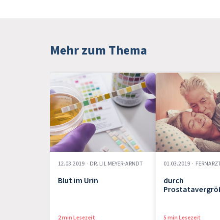
Mehr zum Thema
12.03.2019
·
DR. LIL MEYER-ARNDT
01.03.2019
·
FERNARZ
Blut im Urin
durch
Prostatavergrö
2 min Lesezeit
5 min Lesezeit