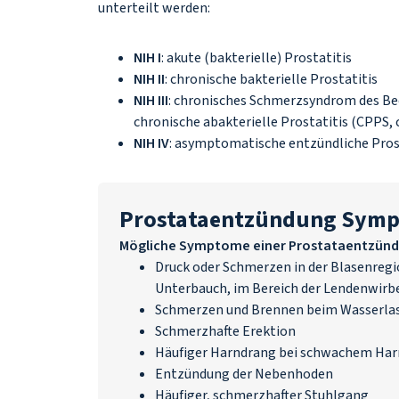
unterteilt werden:
NIH I
: akute (bakterielle) Prostatitis
NIH II
: chronische bakterielle Prostatitis
NIH III
: chronisches Schmerzsyndrom des B
chronische abakterielle Prostatitis (CPPS,
NIH IV
: asymptomatische entzündliche Pros
Prostataentzündung Sym
Mögliche Symptome einer Prostataentzünd
Druck oder Schmerzen in der Blasenregi
Unterbauch, im Bereich der Lendenwir
Schmerzen und Brennen beim Wasserla
Schmerzhafte Erektion
Häufiger Harndrang bei schwachem Har
Entzündung der Nebenhoden
Häufiger, schmerzhafter Stuhlgang