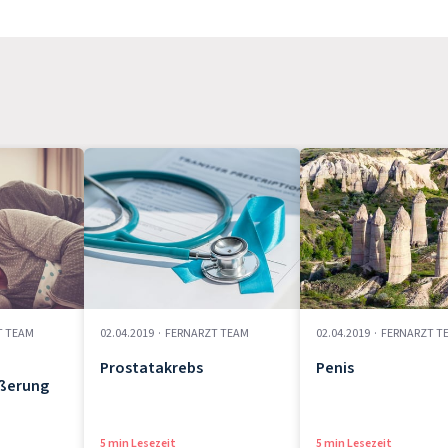
T TEAM
02.04.2019
·
FERNARZT TEAM
02.04.2019
·
FERNARZT T
Prostatakrebs
Penis
ßerung
5 min Lesezeit
5 min Lesezeit