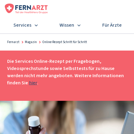
Services
Wissen
Für Ärzte
Fernarzt
Magazin
Online-Rezept Schritt für Schritt
Die Services Online-Rezept per Fragebogen,
Videosprechstunde sowie Selbsttests für zu Hause
werden nicht mehr angeboten. Weitere Informationen
finden Sie
hier
.