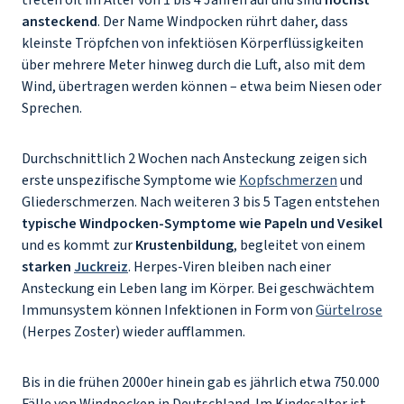
treten oft im Alter von 1 bis 4 Jahren auf und sind
höchst
ansteckend
. Der Name Windpocken rührt daher, dass
kleinste Tröpfchen von infektiösen Körperflüssigkeiten
über mehrere Meter hinweg durch die Luft, also mit dem
Wind, übertragen werden können – etwa beim Niesen oder
Sprechen.
Durchschnittlich 2 Wochen nach Ansteckung zeigen sich
erste unspezifische Symptome wie
Kopfschmerzen
und
Gliederschmerzen. Nach weiteren 3 bis 5 Tagen entstehen
typische Windpocken-Symptome wie Papeln und Vesikel
und es kommt zur
Krustenbildung
, begleitet von einem
starken
Juckreiz
. Herpes-Viren bleiben nach einer
Ansteckung ein Leben lang im Körper. Bei geschwächtem
Immunsystem können Infektionen in Form von
Gürtelrose
(Herpes Zoster) wieder aufflammen.
Bis in die frühen 2000er hinein gab es jährlich etwa 750.000