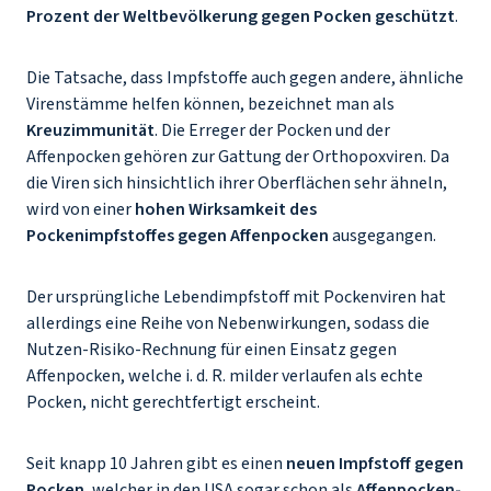
Prozent der Weltbevölkerung gegen Pocken geschützt
.
Die Tatsache, dass Impfstoffe auch gegen andere, ähnliche
Virenstämme helfen können, bezeichnet man als
Kreuzimmunität
. Die Erreger der Pocken und der
Affenpocken gehören zur Gattung der Orthopoxviren. Da
die Viren sich hinsichtlich ihrer Oberflächen sehr ähneln,
wird von einer
hohen Wirksamkeit des
Pockenimpfstoffes gegen Affenpocken
ausgegangen.
Der ursprüngliche Lebendimpfstoff mit Pockenviren hat
allerdings eine Reihe von Nebenwirkungen, sodass die
Nutzen-Risiko-Rechnung für einen Einsatz gegen
Affenpocken, welche i. d. R. milder verlaufen als echte
Pocken, nicht gerechtfertigt erscheint.
Seit knapp 10 Jahren gibt es einen
neuen Impfstoff gegen
Pocken
, welcher in den USA sogar schon als
Affenpocken-