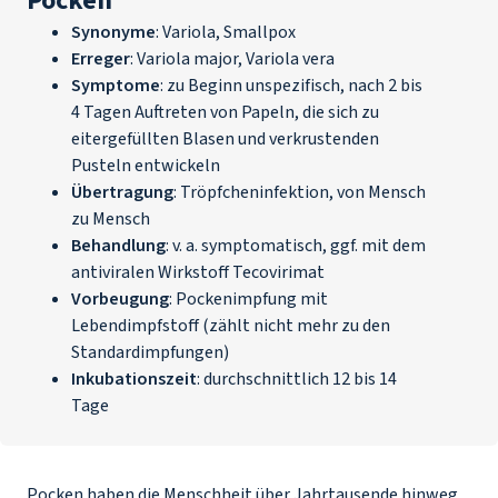
Pocken
Synonyme
: Variola, Smallpox
Erreger
:
Variola major, Variola vera
Symptome
: zu Beginn unspezifisch, nach 2 bis
4 Tagen Auftreten von Papeln, die sich zu
eitergefüllten Blasen und verkrustenden
Pusteln entwickeln
Übertragung
: Tröpfcheninfektion, von Mensch
zu Mensch
Behandlung
: v. a. symptomatisch, ggf. mit dem
antiviralen Wirkstoff Tecovirimat
Vorbeugung
: Pockenimpfung mit
Lebendimpfstoff
(zählt nicht mehr zu den
Standardimpfungen)
Inkubationszeit
: durchschnittlich 12 bis 14
Tage
Pocken haben die Menschheit über Jahrtausende hinweg