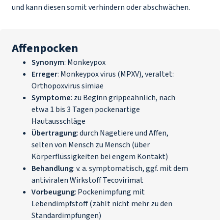
und kann diesen somit verhindern oder abschwächen.
Affenpocken
Synonym
: Monkeypox
Erreger
:
Monkeypox virus
(MPXV), veraltet:
Orthopoxvirus simiae
Symptome
: zu Beginn grippeähnlich, nach
etwa 1 bis 3 Tagen pockenartige
Hautausschläge
Übertragung
: durch Nagetiere und Affen,
selten von Mensch zu Mensch (über
Körperflüssigkeiten bei engem Kontakt)
Behandlung
: v. a. symptomatisch, ggf. mit dem
antiviralen Wirkstoff Tecovirimat
Vorbeugung
: Pockenimpfung mit
Lebendimpfstoff (zählt nicht mehr zu den
Standardimpfungen)