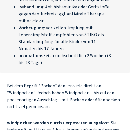
Schmierinfektion, von Mutter auf Ungeborene
Behandlung
:
Antihistaminika
oder Gerbstoffe
gegen den Juckreiz; ggf. antivirale Therapie
mit Aciclovir
Vorbeugung
: Varizellen-Impfung mit
Lebensimpfstoff, empfohlen von STIKO als
Standardimpfung für alle Kinder von 11
Monaten bis 17 Jahren
Inkubationszeit
: durchschnittlich 2 Wochen (8
bis 28 Tage)
Bei dem Begriff “Pocken” denken viele direkt an
“Windpocken”. Jedoch haben Windpocken – bis auf den
pockenartigen Ausschlag – mit Pocken oder Affenpocken
nicht viel gemeinsam.
Windpocken werden durch Herpesviren ausgelöst
. Sie