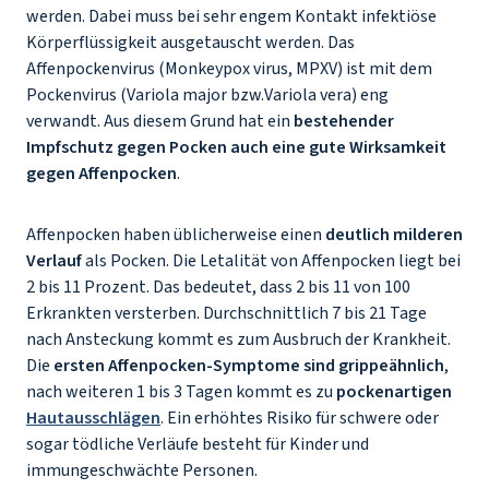
werden. Dabei muss bei sehr engem Kontakt infektiöse
Körperflüssigkeit ausgetauscht werden. Das
Affenpockenvirus (
Monkeypox virus
, MPXV) ist mit dem
Pockenvirus (
Variola major
bzw.
Variola vera
) eng
verwandt. Aus diesem Grund hat ein
bestehender
Impfschutz gegen Pocken auch eine gute Wirksamkeit
gegen Affenpocken
.
Affenpocken haben üblicherweise einen
deutlich milderen
Verlauf
als Pocken. Die Letalität von Affenpocken liegt bei
2 bis 11 Prozent. Das bedeutet, dass 2 bis 11 von 100
Erkrankten versterben. Durchschnittlich 7 bis 21 Tage
nach Ansteckung kommt es zum Ausbruch der Krankheit.
Die
ersten Affenpocken-Symptome sind grippeähnlich
,
nach weiteren 1 bis 3 Tagen kommt es zu
pockenartigen
Hautausschlägen
. Ein erhöhtes Risiko für schwere oder
sogar tödliche Verläufe besteht für Kinder und
immungeschwächte Personen.