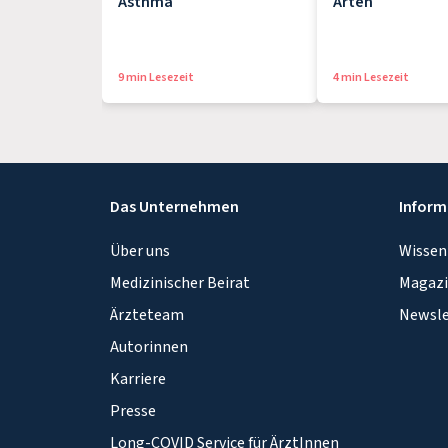
Asthma
Arten
9 min Lesezeit
4 min Lesezeit
Das Unternehmen
Inform
Über uns
Wissen
Medizinischer Beirat
Magaz
Ärzteteam
Newsle
Autorinnen
Karriere
Presse
Long-COVID Service für ÄrztInnen