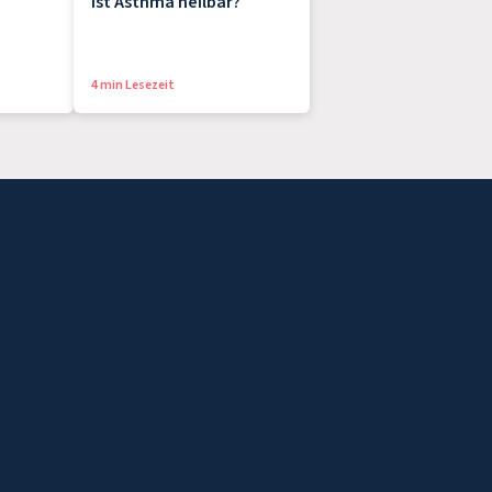
Ist Asthma heilbar?
4 min Lesezeit