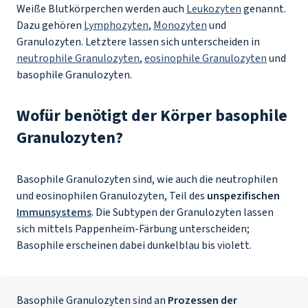
Weiße Blutkörperchen werden auch
Leukozyten
genannt.
Dazu gehören
Lymphozyten
,
Monozyten
und
Granulozyten. Letztere lassen sich unterscheiden in
neutrophile Granulozyten
,
eosinophile Granulozyten
und
basophile Granulozyten.
Wofür benötigt der Körper basophile
Granulozyten?
Basophile Granulozyten sind, wie auch die neutrophilen
und eosinophilen Granulozyten, Teil des
unspezifischen
Immunsystems
. Die Subtypen der Granulozyten lassen
sich mittels Pappenheim-Färbung unterscheiden;
Basophile erscheinen dabei dunkelblau bis violett.
Basophile Granulozyten sind an
Prozessen der