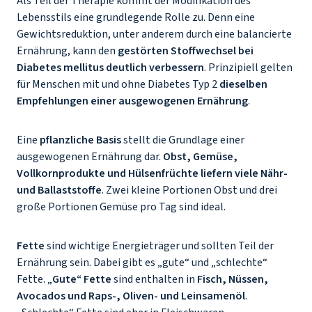
Als Teil der Therapie kommt der Modifikation des
Lebensstils eine grundlegende Rolle zu. Denn eine
Gewichtsreduktion, unter anderem durch eine balancierte
Ernährung, kann den
gestörten Stoffwechsel bei
Diabetes mellitus
deutlich verbessern
. Prinzipiell gelten
für Menschen mit und ohne Diabetes Typ 2
dieselben
Empfehlungen einer ausgewogenen Ernährung
.
Eine
pflanzliche Basis
stellt die Grundlage einer
ausgewogenen Ernährung dar.
Obst, Gemüse,
Vollkornprodukte und Hülsenfrüchte liefern viele Nähr-
und Ballaststoffe
. Zwei kleine Portionen Obst und drei
große Portionen Gemüse pro Tag sind ideal.
Fette
sind wichtige Energieträger und sollten Teil der
Ernährung sein. Dabei gibt es „gute“ und „schlechte“
Fette. „
Gute“ Fette
sind enthalten in
Fisch, Nüssen,
Avocados und Raps-, Oliven- und Leinsamenöl
.