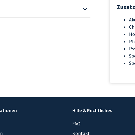
Zusat
Ak
Ch
Ho
Ph
Ps
Sp
Sp
ationen
Hilfe & Rechtliches
FAQ
in
Kontakt