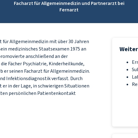
Facharzt für Allgemeinmedizin und Partnerarzt bei
Fernarzt
zt für Allgemeinmedizin mit über 30 Jahren
Weiter
e sein medizinisches Staatsexamen 1975 an
promovierte anschließend an der
Er
r die Fächer Psychiatrie, Kinderheilkunde,
Su
b er seinen Facharzt für Allgemeinmedizin.
La
d Infektionsdiagnostik verfasst. Durch
Re
t er in der Lage, in schwierigen Situationen
ten persönlichen Patientenkontakt