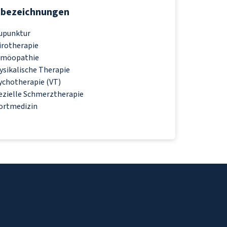
zbezeichnungen
upunktur
irotherapie
möopathie
ysikalische Therapie
ychotherapie (VT)
ezielle Schmerztherapie
ortmedizin