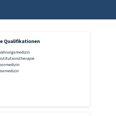
e Qualifikationen
nährungsmedizin
bstitutionstherapie
bormedizin
isemedizin